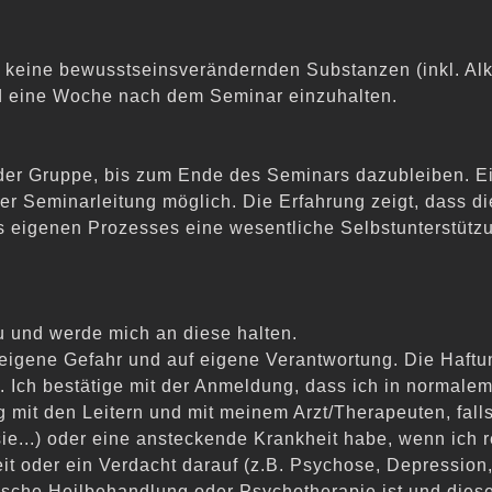
 keine bewusstseinsverändernden Substanzen (inkl. Alk
nd eine Woche nach dem Seminar einzuh
alten.
der Gruppe, bis zum Ende des Seminars dazubleiben. Ein
er Seminarleitung möglich. Die Erfahrung zeigt, dass di
eigenen Prozesses eine wesentliche Selbstunterstützun
u und werde mich an diese halten.
 eigene Gefahr und auf eigene Verantwortung. Die Haftun
. Ich bestätige mit der Anmeldung, dass ich in normale
 mit den Leitern und mit meinem Arzt/Therapeuten, falls
sie...) oder eine ansteckende Krankheit habe, wenn ic
it
oder ein Verdacht darauf (z.B. Psychose, Depression,
ische Heilbehandlung oder Psychotherapie ist und diese 