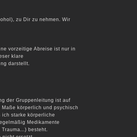
ohol), zu Dir zu nehmen. Wir
e vorzeitige Abreise ist nur
in
eser klare
g darstellt.
g der Gruppenleitung ist auf
m Maße körperlich und psychi
sch
 ich starke körperliche
h regelmäßig Medikamente
 Trauma...) besteht.
nicht ersetzt.