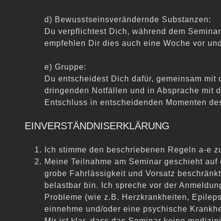
d) Bewusstseinsverändernde Substanzen:
Du verpflichtest Dich, während dem Seminar
empfehlen Dir dies auch eine Woche vor u
e) Gruppe:
Du entscheidest Dich dafür, gemeinsam mit 
dringenden Notfällen und in Absprache mit d
Entschluss in entscheidenden Momenten des 
EINVERSTÄNDNISERKLÄRUNG
Ich stimme den beschriebenen Regeln a
-
e z
Meine Teilnahme am Seminar geschieht
auf
grobe Fahrlässigkeit und Vorsatz beschränkt
belastbar bin. Ich spreche vor der Anmel
dung
Probleme (wie z.B. Herzkrankheiten, Epilep
einnehme und/oder eine psychische Krankhe
Mir ist klar, dass das Seminar keine medizin