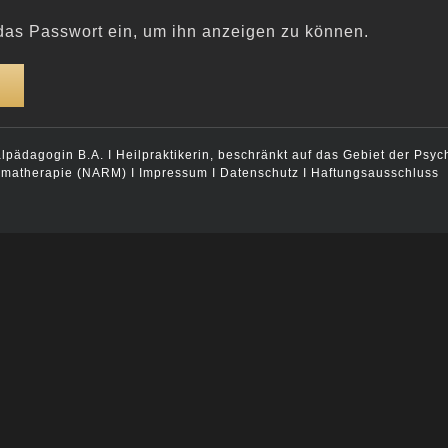
n das Passwort ein, um ihn anzeigen zu können.
alpädagogin B.A. I Heilpraktikerin, beschränkt auf das Gebiet der Psyc
aumatherapie (NARM) I
Impressum I Datenschutz I Haftungsausschluss