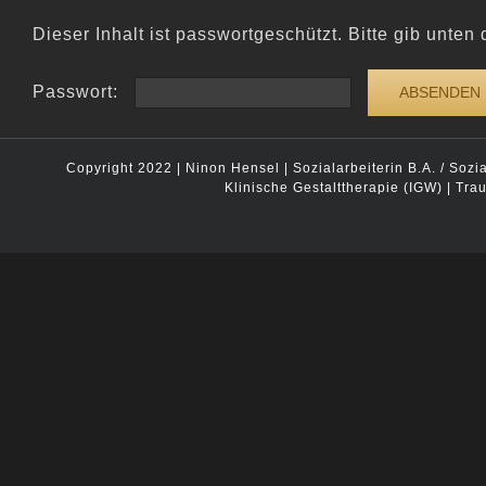
Zum
Dieser Inhalt ist passwortgeschützt. Bitte gib unte
Inhalt
springen
Passwort:
Copyright 2022 | Ninon Hensel | Sozialarbeiterin B.A. / Sozi
Klinische Gestalttherapie (IGW) | Tr