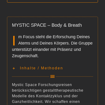
andauernden Definitionsmacht über Natur
Verweisung; eine Darbietung von Formen,
Farben, Bildern oder Ideen die nicht primär
und Menschen.
einen Gedanken oder ein Gefühl mitteilen,
Sie ist gerade deswegen gewalttätig, weil
sondern eine direkte Wirkung.
MYSTIC SPACE – Body & Breath
sie in sich die Erfahrungen der
grenzenlosen Macht und des scheinbar
I
m Focus steht die Erforschung Deines
grenzenlos Machbaren vereinigt und mit
immer neuen Mitteln fortsetzt.
Atems und Deines Körpers. Die Gruppe
unterstützt einander mit Präsenz und
G. Mergner, in „Unser nationales Erbe …“
Zeugenschaft.
.
Inhalte / Methoden
.
.
Mystic Space Forschungsreisen
berücksichtigen gestalttherapeutische
Modelle des Kontaktzyklus und der
Ganzheitlichkeit. Wir schaffen einen