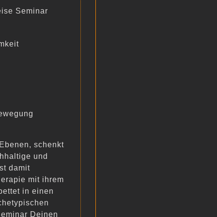
ise Seminar
mkeit
Bewegung
 Ebenen, schenkt
hhaltige und
st damit
herapie mit ihrem
ttet in einen
rchetypischen
 Seminar Deinen