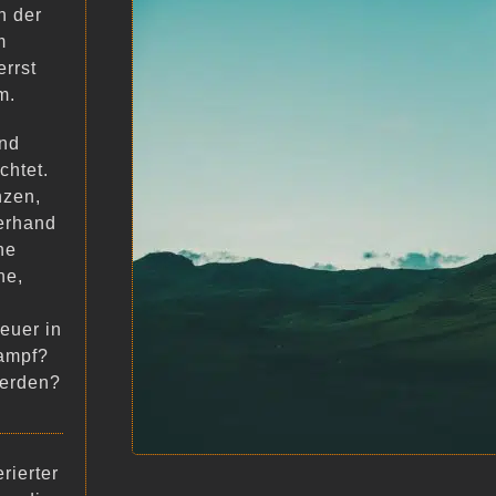
n der
m
errst
m.
und
chtet.
nzen,
erhand
he
he,
euer in
Kampf?
werden?
rierter