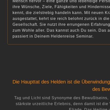
Mensch hervor – eine ganze und lebendige Perso
ihre Wünsche, Ziele, Fähigkeiten und Hinderniss
kennt, die zielstrebig handeln kann. Mit neuen Kr
ausgestattet, kehrt sie reich belohnt zurück in die
Gesellschaft. Sie nutzt ihre errungenen Erfahrun
zum Wohle aller. Das kannst auch Du sein. Das a
passiert in Deinem Heldenreise Seminar.
LASS
Ich habe mich kompetent und
Die Haupttat des Helden ist die Überwindung
Danke für den vertr
des Bew
Tag und Licht sind Synonyme des Bewußtseins,
stärkste urzeitliche Erlebnis, denn damit ist 
Eliade, Das Heilige