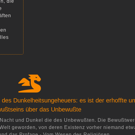
n, die
e
äften
gen
lles
 DICH EIN, ES LOHNT SICH!
 mit viel Liebe und Aufmerksamkeit begleitet gefühlt.
 des Dunkelheitsungeheuers: es ist der erhoffte u
auensvollen Boden, den Ihr geschaffen habt.
ußtseins über das Unbewußte
Renate
 Nacht und Dunkel die des Unbewußten. Die Bewußtwerd
die Welt geworden, von deren Existenz vorher niemand et
 und das Profane - Vom Wesen des Religiösen