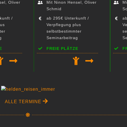
el, Oliver
Mit Ninon Hensel, Oliver
Mi
Schmid
S
kunft /
ab 295€ Unterkunft /
ab
lus
Verpflegung plus
Ve
ter
selbstbestimmter
se
g
Seminarbeitrag
S
E
FREIE PLÄTZE
F
ALLE TERMINE