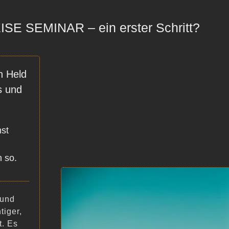
E SEMINAR – ein erster Schritt?
n Held
s und
st
 so.
 und
tiger,
t. Es