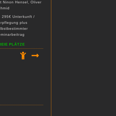
t Ninon Hensel, Oliver
chmid
 295€ Unterkunft /
rpflegung plus
lbstbestimmter
eminarbeitrag
REIE PLÄTZE