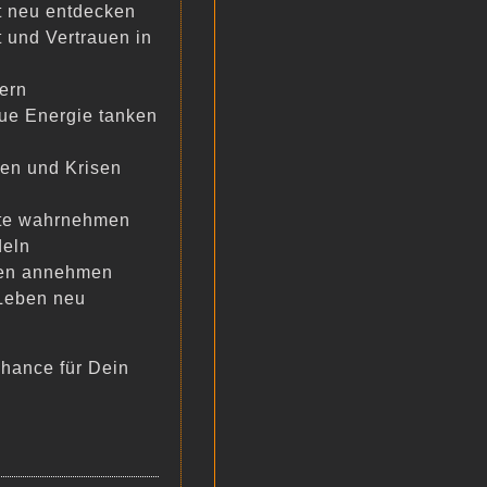
ät neu entdecken
t und Vertrauen in
ern
eue Energie tanken
en und Krisen
ste wahrnehmen
deln
hen annehmen
Leben neu
hance für Dein